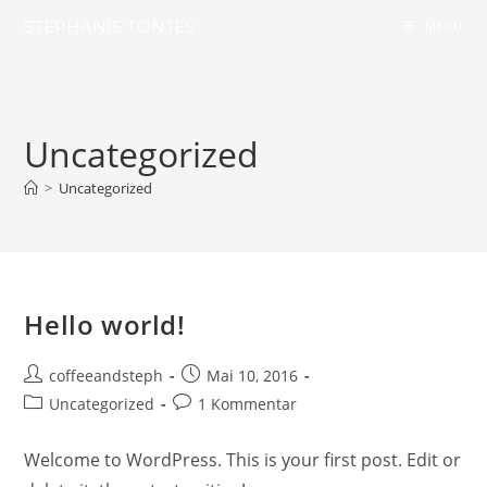
Zum
STEPHANIE TÖNJES
MENÜ
Inhalt
springen
Uncategorized
>
Uncategorized
Hello world!
Beitrags-
Beitrag
coffeeandsteph
Mai 10, 2016
Autor:
veröffentlicht:
Beitrags-
Beitrags-
Uncategorized
1 Kommentar
Kategorie:
Kommentare:
Welcome to WordPress. This is your first post. Edit or