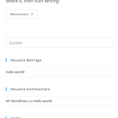
delete it, then start writing!
Hello
Weiterlesen
World!
Pre
Es
to
Neueste Beiträge
clo
the
Hello world!
sea
pan
Neueste Kommentare
Mr WordPress
zu
Hello world!